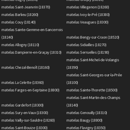
matelas Saint-Jeanvrin (18370)
matelas Villegenon (18260)
matelas Barlieu (18260)
matelas Ivoy-le-Pré (18380)
matelas Couy (18140)
matelas Veaugues (18300)
matelas Sainte-Gemme-en-Sancerrois
(18240)
matelas Bengy-sur-Craon (18520)
matelas Allogny (18110)
matelas Sidiailles (18270)
matelas Dampierre-en-Graçay (18310)
matelas Serruelles (18190)
matelas Saint-Michel-de-Volangis
matelas Chezal-Benoît (18160)
(18390)
matelas Saint-Georges-sur-la-Prée
matelas La Celette (18360)
(18100)
matelas Farges-en-Septaine (18800)
matelas Sainte-Thorette (18500)
matelas Saint-Martin-des-Champs
matelas Gardefort (18300)
(18140)
matelas Sury-en-Vaux (18300)
matelas Genouilly (18310)
matelas Vailly-sur-Sauldre (18260)
matelas Baugy (18800)
matelas Saint-Bouize (18300)
matelas Flavigny (18350)