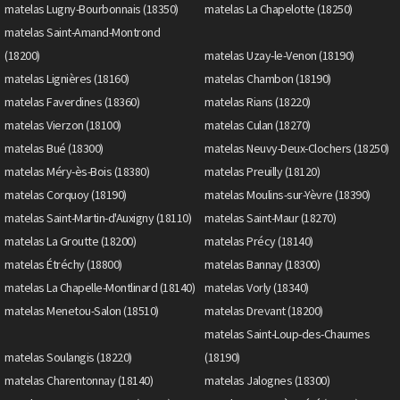
matelas Lugny-Bourbonnais (18350)
matelas La Chapelotte (18250)
matelas Saint-Amand-Montrond
(18200)
matelas Uzay-le-Venon (18190)
matelas Lignières (18160)
matelas Chambon (18190)
matelas Faverdines (18360)
matelas Rians (18220)
matelas Vierzon (18100)
matelas Culan (18270)
matelas Bué (18300)
matelas Neuvy-Deux-Clochers (18250)
matelas Méry-ès-Bois (18380)
matelas Preuilly (18120)
matelas Corquoy (18190)
matelas Moulins-sur-Yèvre (18390)
matelas Saint-Martin-d'Auxigny (18110)
matelas Saint-Maur (18270)
matelas La Groutte (18200)
matelas Précy (18140)
matelas Étréchy (18800)
matelas Bannay (18300)
matelas La Chapelle-Montlinard (18140)
matelas Vorly (18340)
matelas Menetou-Salon (18510)
matelas Drevant (18200)
matelas Saint-Loup-des-Chaumes
matelas Soulangis (18220)
(18190)
matelas Charentonnay (18140)
matelas Jalognes (18300)