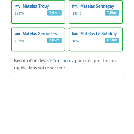
Matelas Trouy
Matelas Senneçay
7.4 km
7.6 km
18570
18340
Matelas Serruelles
Matelas Le Subdray
7.8 km
8.3 km
18190
18570
Besoin d’un devis ?
Contactez
pour une prestation
rapide dans votre secteur.