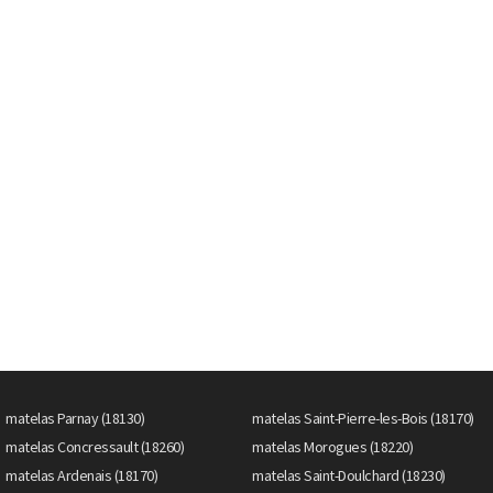
matelas Parnay (18130)
matelas Saint-Pierre-les-Bois (18170)
matelas Concressault (18260)
matelas Morogues (18220)
matelas Ardenais (18170)
matelas Saint-Doulchard (18230)