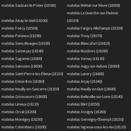
matelas Saulzais-le-Potier (18360)
matelas Mehun-sur-Yèvre (18500)
matelas La Guerche-sur-l'Aubois
matelas Ainay-le-Vieil (18200)
(18150)
matelas Foëcy (18500)
matelas Farges-Allichamps (18200)
matelas Poisieux (18290)
matelas Trouy (18570)
matelas Sens-Beaujeu (18300)
matelas Blancafort (18410)
matelas Senneçay (18340)
matelas Nozières (18200)
matelas Sagonne (18600)
matelas Vornay (18130)
matelas Sancoins (18600)
matelas Augy-sur-Aubois (18600)
matelas Saint-Pierre-les-Étieux (18210)
matelas Lunery (18400)
matelas Ennordres (18380)
matelas Arçay (18340)
matelas Neuilly-en-Sancerre (18250)
matelas Neuilly-en-Dun (18600)
matelas Grossouvre (18600)
matelas Belleville-sur-Loire (18240)
matelas Limeux (18120)
matelas Blet (18350)
matelas Orval (18200)
matelas Assigny (18260)
matelas Montigny (18250)
matelas Germigny-l'Exempt (18150)
matelas Colombiers (18200)
matelas Vignoux-sous-les-Aix (18110)