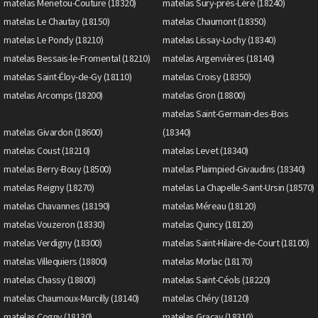
matelas Menetou-Couture (18320)
matelas Sury-près-Léré (18240)
matelas Le Chautay (18150)
matelas Chaumont (18350)
matelas Le Pondy (18210)
matelas Lissay-Lochy (18340)
matelas Bessais-le-Fromental (18210)
matelas Argenvières (18140)
matelas Saint-Éloy-de-Gy (18110)
matelas Croisy (18350)
matelas Arcomps (18200)
matelas Gron (18800)
matelas Saint-Germain-des-Bois
matelas Givardon (18600)
(18340)
matelas Coust (18210)
matelas Levet (18340)
matelas Berry-Bouy (18500)
matelas Plaimpied-Givaudins (18340)
matelas Reigny (18270)
matelas La Chapelle-Saint-Ursin (18570)
matelas Chavannes (18190)
matelas Méreau (18120)
matelas Vouzeron (18330)
matelas Quincy (18120)
matelas Verdigny (18300)
matelas Saint-Hilaire-de-Court (18100)
matelas Villequiers (18800)
matelas Morlac (18170)
matelas Chassy (18800)
matelas Saint-Céols (18220)
matelas Chaumoux-Marcilly (18140)
matelas Chéry (18120)
matelas Cogny (18130)
matelas Graçay (18310)