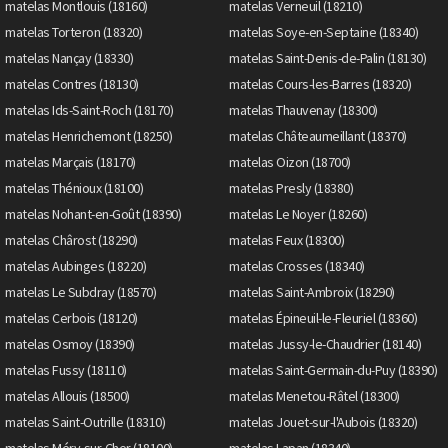
matelas Montlouis (18160)
matelas Verneuil (18210)
matelas Torteron (18320)
matelas Soye-en-Septaine (18340)
matelas Nançay (18330)
matelas Saint-Denis-de-Palin (18130)
matelas Contres (18130)
matelas Cours-les-Barres (18320)
matelas Ids-Saint-Roch (18170)
matelas Thauvenay (18300)
matelas Henrichemont (18250)
matelas Châteaumeillant (18370)
matelas Marçais (18170)
matelas Oizon (18700)
matelas Thénioux (18100)
matelas Presly (18380)
matelas Nohant-en-Goût (18390)
matelas Le Noyer (18260)
matelas Chârost (18290)
matelas Feux (18300)
matelas Aubinges (18220)
matelas Crosses (18340)
matelas Le Subdray (18570)
matelas Saint-Ambroix (18290)
matelas Cerbois (18120)
matelas Épineuil-le-Fleuriel (18360)
matelas Osmoy (18390)
matelas Jussy-le-Chaudrier (18140)
matelas Fussy (18110)
matelas Saint-Germain-du-Puy (18390)
matelas Allouis (18500)
matelas Menetou-Râtel (18300)
matelas Saint-Outrille (18310)
matelas Jouet-sur-l'Aubois (18320)
matelas Méry-sur-Cher (18100)
matelas Lapan (18340)