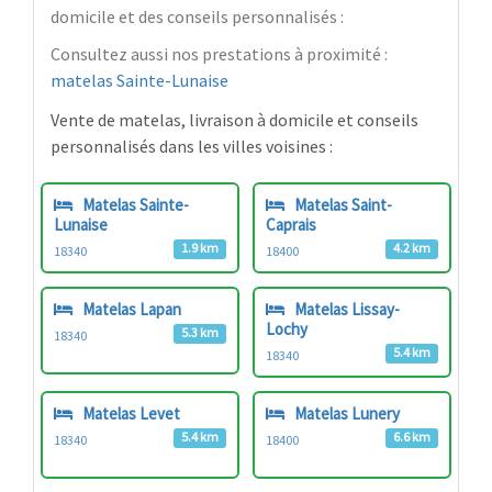
domicile et des conseils personnalisés :
Consultez aussi nos prestations à proximité :
matelas Sainte-Lunaise
Vente de matelas, livraison à domicile et conseils
personnalisés dans les villes voisines :
Matelas Sainte-
Matelas Saint-
Lunaise
Caprais
1.9 km
4.2 km
18340
18400
Matelas Lapan
Matelas Lissay-
Lochy
5.3 km
18340
5.4 km
18340
Matelas Levet
Matelas Lunery
5.4 km
6.6 km
18340
18400