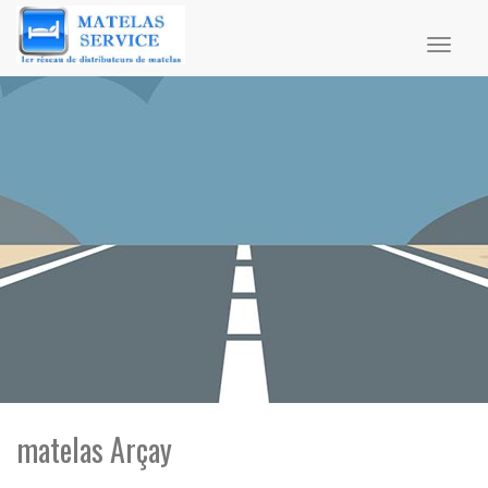
Toggl
naviga
matelas Arçay