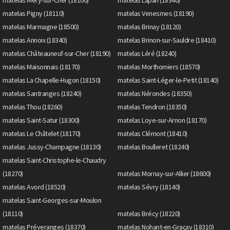
matelas Pigny (18110)
matelas Venesmes (18190)
matelas Marmagne (18500)
matelas Brinay (18120)
matelas Annoix (18340)
matelas Brinon-sur-Sauldre (18410)
matelas Châteauneuf-sur-Cher (18190)
matelas Léré (18240)
matelas Maisonnais (18170)
matelas Morthomiers (18570)
matelas La Chapelle-Hugon (18150)
matelas Saint-Léger-le-Petit (18140)
matelas Santranges (18240)
matelas Nérondes (18350)
matelas Thou (18260)
matelas Tendron (18350)
matelas Saint-Satur (18300)
matelas Loye-sur-Arnon (18170)
matelas Le Châtelet (18170)
matelas Clémont (18410)
matelas Jussy-Champagne (18130)
matelas Boulleret (18240)
matelas Saint-Christophe-le-Chaudry
(18270)
matelas Mornay-sur-Allier (18600)
matelas Avord (18520)
matelas Sévry (18140)
matelas Saint-Georges-sur-Moulon
(18110)
matelas Brécy (18220)
matelas Préveranges (18370)
matelas Nohant-en-Graçay (18310)