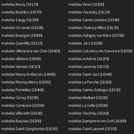
matelas Bussy (18130)
matelas Vinon (18300)
matelas Beddes (18370)
matelas Vasselay (18110)
matelas Saugy (18290)
matelas Sainte-Lunaise (18340)
matelas Orcenais (18200)
matelas Chalivoy-Milon (18130)
matelas Bourges (18000)
matelas Aubigny-sur-Nère (18700)
matelas Quantilly (18110)
matelas Jars (18260)
matelas Villeneuve-sur-Cher (18400)
matelas Crézancy-en-Sancerre (18300)
matelas Villabon (18800)
matelas Achères (18250)
matelas Vernais (18210)
matelas Lazenay (18120)
matelas Neuvy-le-Barrois (18600)
matelas Saint-Just (18340)
matelas Mornay-Berry (18350)
matelas La Perche (18200)
matelas Primelles (18400)
matelas Sainte-Solange (18220)
matelas Civray (18290)
matelas Meillant (18200)
matelas Cornusse (18350)
matelas La Celle (18200)
matelas Villecelin (18160)
matelas Touchay (18160)
matelas Bouzais (18200)
matelas Dampierre-en-Crot (18260)
matelas Saint-Symphorien (18190)
matelas Saint-Laurent (18330)