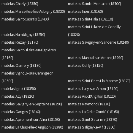
matelas Charly (18350)
matelas Sainte-Montaine (18700)
matelas Marseilles-lès-Aubigny (18320)
matelas Ineuil (18160)
matelas Saint-Caprais (18400)
matelas Saint-Palais (18110)
matelas Saint-Hilaire-de-Gondilly
matelas Humbligny (18250)
(18320)
matelas Rezay (18170)
matelas Savigny-en-Sancerre (18240)
matelas Saint-Hilaire-en-Lignières
(18160)
matelas Mareuil-sur-Arnon (18290)
matelas Osmery (18130)
matelas Cuffy (18150)
matelas Vignoux-sur-Barangeon
(18500)
matelas Saint-Priest-la-Marche (18370)
matelas Ignol (18350)
matelas Lury-sur-Arnon (18120)
matelas Azy (18220)
matelas Aix-d'Angillon (18220)
matelas Savigny-en-Septaine (18390)
matelas Raymond (18130)
matelas Garigny (18140)
matelas La Celle-Condé (18160)
matelas Apremont-sur-Allier (18150)
matelas Saint-Saturnin (18370)
matelas La Chapelle-d'Angillon (18380)
matelas Saligny-le-Vif (18800)