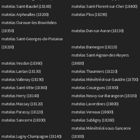
matelas Saint-Baudel (18160)
matelas Saint-Florent-sur-Cher (18400)
matelas Arpheuilles (18200)
matelas Plou (18290)
matelas Ourouer-les-Bourdelins
(18350)
matelas Dun-sur-Auron (18130)
matelas Saint-Georges-de-Poisieux
(18200)
matelas Bannegon (18210)
matelas Saint-Aignan-des-Noyers
matelas Vesdun (18360)
(18600)
matelas Lantan (18130)
matelas Thaumiers (18210)
matelas Vallenay (18190)
matelas Ménétréol-sur-Sauldre (18700)
matelas Saint-Vitte (18360)
matelas Couargues (18300)
matelas Herry (18140)
matelas Neuvy-sur-Barangeon (18330)
matelas Massay (18120)
matelas Laverdines (18800)
matelas Parassy (18220)
matelas Vereaux (18600)
matelas Sancerre (18300)
matelas Subligny (18260)
matelas Ménétréol-sous-Sancerre
matelas Lugny-Champagne (18140)
(18300)