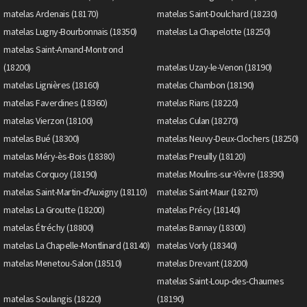
matelas Ardenais (18170)
matelas Saint-Doulchard (18230)
matelas Lugny-Bourbonnais (18350)
matelas La Chapelotte (18250)
matelas Saint-Amand-Montrond
(18200)
matelas Uzay-le-Venon (18190)
matelas Lignières (18160)
matelas Chambon (18190)
matelas Faverdines (18360)
matelas Rians (18220)
matelas Vierzon (18100)
matelas Culan (18270)
matelas Bué (18300)
matelas Neuvy-Deux-Clochers (18250)
matelas Méry-ès-Bois (18380)
matelas Preuilly (18120)
matelas Corquoy (18190)
matelas Moulins-sur-Yèvre (18390)
matelas Saint-Martin-d'Auxigny (18110)
matelas Saint-Maur (18270)
matelas La Groutte (18200)
matelas Précy (18140)
matelas Étréchy (18800)
matelas Bannay (18300)
matelas La Chapelle-Montlinard (18140)
matelas Vorly (18340)
matelas Menetou-Salon (18510)
matelas Drevant (18200)
matelas Saint-Loup-des-Chaumes
matelas Soulangis (18220)
(18190)