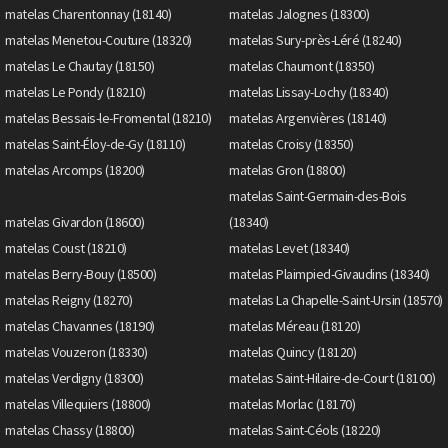
matelas Charentonnay (18140)
matelas Jalognes (18300)
matelas Menetou-Couture (18320)
matelas Sury-près-Léré (18240)
matelas Le Chautay (18150)
matelas Chaumont (18350)
matelas Le Pondy (18210)
matelas Lissay-Lochy (18340)
matelas Bessais-le-Fromental (18210)
matelas Argenvières (18140)
matelas Saint-Éloy-de-Gy (18110)
matelas Croisy (18350)
matelas Arcomps (18200)
matelas Gron (18800)
matelas Saint-Germain-des-Bois
matelas Givardon (18600)
(18340)
matelas Coust (18210)
matelas Levet (18340)
matelas Berry-Bouy (18500)
matelas Plaimpied-Givaudins (18340)
matelas Reigny (18270)
matelas La Chapelle-Saint-Ursin (18570)
matelas Chavannes (18190)
matelas Méreau (18120)
matelas Vouzeron (18330)
matelas Quincy (18120)
matelas Verdigny (18300)
matelas Saint-Hilaire-de-Court (18100)
matelas Villequiers (18800)
matelas Morlac (18170)
matelas Chassy (18800)
matelas Saint-Céols (18220)