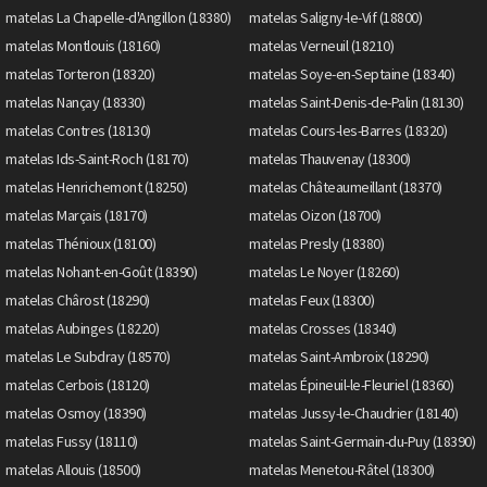
matelas La Chapelle-d'Angillon (18380)
matelas Saligny-le-Vif (18800)
matelas Montlouis (18160)
matelas Verneuil (18210)
matelas Torteron (18320)
matelas Soye-en-Septaine (18340)
matelas Nançay (18330)
matelas Saint-Denis-de-Palin (18130)
matelas Contres (18130)
matelas Cours-les-Barres (18320)
matelas Ids-Saint-Roch (18170)
matelas Thauvenay (18300)
matelas Henrichemont (18250)
matelas Châteaumeillant (18370)
matelas Marçais (18170)
matelas Oizon (18700)
matelas Thénioux (18100)
matelas Presly (18380)
matelas Nohant-en-Goût (18390)
matelas Le Noyer (18260)
matelas Chârost (18290)
matelas Feux (18300)
matelas Aubinges (18220)
matelas Crosses (18340)
matelas Le Subdray (18570)
matelas Saint-Ambroix (18290)
matelas Cerbois (18120)
matelas Épineuil-le-Fleuriel (18360)
matelas Osmoy (18390)
matelas Jussy-le-Chaudrier (18140)
matelas Fussy (18110)
matelas Saint-Germain-du-Puy (18390)
matelas Allouis (18500)
matelas Menetou-Râtel (18300)