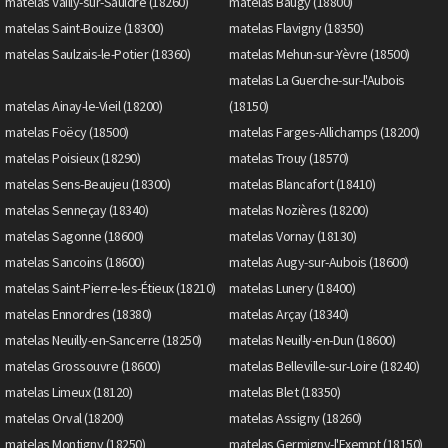
matelas Vailly-sur-Sauldre (18260)
matelas Baugy (18800)
matelas Saint-Bouize (18300)
matelas Flavigny (18350)
matelas Saulzais-le-Potier (18360)
matelas Mehun-sur-Yèvre (18500)
matelas La Guerche-sur-l'Aubois
matelas Ainay-le-Vieil (18200)
(18150)
matelas Foëcy (18500)
matelas Farges-Allichamps (18200)
matelas Poisieux (18290)
matelas Trouy (18570)
matelas Sens-Beaujeu (18300)
matelas Blancafort (18410)
matelas Senneçay (18340)
matelas Nozières (18200)
matelas Sagonne (18600)
matelas Vornay (18130)
matelas Sancoins (18600)
matelas Augy-sur-Aubois (18600)
matelas Saint-Pierre-les-Étieux (18210)
matelas Lunery (18400)
matelas Ennordres (18380)
matelas Arçay (18340)
matelas Neuilly-en-Sancerre (18250)
matelas Neuilly-en-Dun (18600)
matelas Grossouvre (18600)
matelas Belleville-sur-Loire (18240)
matelas Limeux (18120)
matelas Blet (18350)
matelas Orval (18200)
matelas Assigny (18260)
matelas Montigny (18250)
matelas Germigny-l'Exempt (18150)