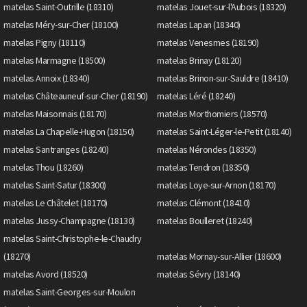
matelas Saint-Outrille (18310)
matelas Jouet-sur-l'Aubois (18320)
matelas Méry-sur-Cher (18100)
matelas Lapan (18340)
matelas Pigny (18110)
matelas Venesmes (18190)
matelas Marmagne (18500)
matelas Brinay (18120)
matelas Annoix (18340)
matelas Brinon-sur-Sauldre (18410)
matelas Châteauneuf-sur-Cher (18190)
matelas Léré (18240)
matelas Maisonnais (18170)
matelas Morthomiers (18570)
matelas La Chapelle-Hugon (18150)
matelas Saint-Léger-le-Petit (18140)
matelas Santranges (18240)
matelas Nérondes (18350)
matelas Thou (18260)
matelas Tendron (18350)
matelas Saint-Satur (18300)
matelas Loye-sur-Arnon (18170)
matelas Le Châtelet (18170)
matelas Clémont (18410)
matelas Jussy-Champagne (18130)
matelas Boulleret (18240)
matelas Saint-Christophe-le-Chaudry
(18270)
matelas Mornay-sur-Allier (18600)
matelas Avord (18520)
matelas Sévry (18140)
matelas Saint-Georges-sur-Moulon