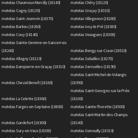
matelas Chaumoux-Marcilly (18140)
matelas Chéry (18120)
matelas Cogny (18130)
matelas Graçay (18310)
matelas Saint-Jeanvrin (18370)
matelas Villegenon (18260)
matelas Barlieu (18260)
matelas Ivoy-le-Pré (18380)
matelas Couy (18140)
matelas Veaugues (18300)
matelas Sainte-Gemme-en-Sancerrois
(18240)
matelas Bengy-sur-Craon (18520)
matelas Allogny (18110)
matelas Sidiailles (18270)
matelas Dampierre-en-Graçay (18310)
matelas Serruelles (18190)
matelas Saint-Michel-de-Volangis
matelas Chezal-Benoît (18160)
(18390)
matelas Saint-Georges-sur-la-Prée
matelas La Celette (18360)
(18100)
matelas Farges-en-Septaine (18800)
matelas Sainte-Thorette (18500)
matelas Saint-Martin-des-Champs
matelas Gardefort (18300)
(18140)
matelas Sury-en-Vaux (18300)
matelas Genouilly (18310)