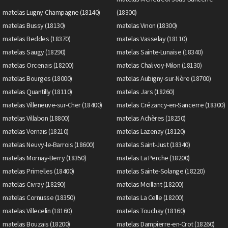
matelas Lugny-Champagne (18140)
(18300)
matelas Bussy (18130)
matelas Vinon (18300)
matelas Beddes (18370)
matelas Vasselay (18110)
matelas Saugy (18290)
matelas Sainte-Lunaise (18340)
matelas Orcenais (18200)
matelas Chalivoy-Milon (18130)
matelas Bourges (18000)
matelas Aubigny-sur-Nère (18700)
matelas Quantilly (18110)
matelas Jars (18260)
matelas Villeneuve-sur-Cher (18400)
matelas Crézancy-en-Sancerre (18300)
matelas Villabon (18800)
matelas Achères (18250)
matelas Vernais (18210)
matelas Lazenay (18120)
matelas Neuvy-le-Barrois (18600)
matelas Saint-Just (18340)
matelas Mornay-Berry (18350)
matelas La Perche (18200)
matelas Primelles (18400)
matelas Sainte-Solange (18220)
matelas Civray (18290)
matelas Meillant (18200)
matelas Cornusse (18350)
matelas La Celle (18200)
matelas Villecelin (18160)
matelas Touchay (18160)
matelas Bouzais (18200)
matelas Dampierre-en-Crot (18260)