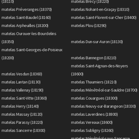
(18110)
matelas Brécy (18220)
matelas Préveranges (18370)
matelas Nohant-en-Graçay (18310)
matelas Saint-Baudel (18160)
matelas Saint-Florent-sur-Cher (18400)
matelas Arpheuilles (18200)
matelas Plou (18290)
matelas Ourouer-les-Bourdelins
(18350)
matelas Dun-sur-Auron (18130)
matelas Saint-Georges-de-Poisieux
(18200)
matelas Bannegon (18210)
matelas Saint-Aignan-des-Noyers
matelas Vesdun (18360)
(18600)
matelas Lantan (18130)
matelas Thaumiers (18210)
matelas Vallenay (18190)
matelas Ménétréol-sur-Sauldre (18700)
matelas Saint-Vitte (18360)
matelas Couargues (18300)
matelas Herry (18140)
matelas Neuvy-sur-Barangeon (18330)
matelas Massay (18120)
matelas Laverdines (18800)
matelas Parassy (18220)
matelas Vereaux (18600)
matelas Sancerre (18300)
matelas Subligny (18260)
matelas Ménétréol-sous-Sancerre