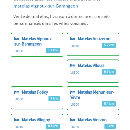
matelas Vignoux-sur-Barangeon
Vente de matelas, livraison à domicile et conseils
personnalisés dans les villes voisines :
Matelas Vignoux-
Matelas Vouzeron
sur-Barangeon
5.2 km
18330
1.7 km
18500
Matelas Allouis
6.9 km
18500
Matelas Foëcy
Matelas Mehun-sur-
Yèvre
7 km
18500
8.4 km
18500
Matelas Allogny
Matelas Vierzon
8.7 km
9 km
18110
18100