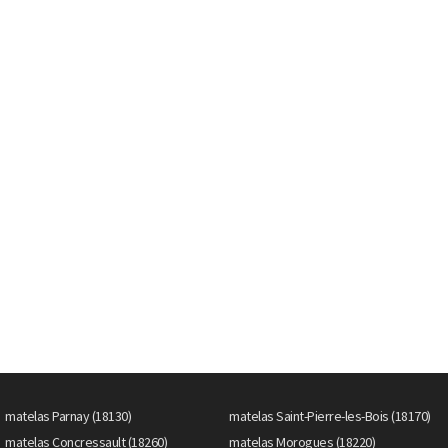
matelas Parnay (18130)
matelas Saint-Pierre-les-Bois (18170)
matelas Concressault (18260)
matelas Morogues (18220)