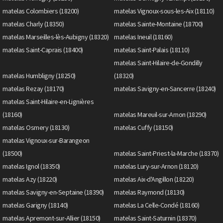
matelas Colombiers (18200)
matelas Vignoux-sous-les-Aix (18110)
matelas Charly (18350)
matelas Sainte-Montaine (18700)
matelas Marseilles-lès-Aubigny (18320)
matelas Ineuil (18160)
matelas Saint-Caprais (18400)
matelas Saint-Palais (18110)
matelas Saint-Hilaire-de-Gondilly
matelas Humbligny (18250)
(18320)
matelas Rezay (18170)
matelas Savigny-en-Sancerre (18240)
matelas Saint-Hilaire-en-Lignières
(18160)
matelas Mareuil-sur-Arnon (18290)
matelas Osmery (18130)
matelas Cuffy (18150)
matelas Vignoux-sur-Barangeon
(18500)
matelas Saint-Priest-la-Marche (18370)
matelas Ignol (18350)
matelas Lury-sur-Arnon (18120)
matelas Azy (18220)
matelas Aix-d'Angillon (18220)
matelas Savigny-en-Septaine (18390)
matelas Raymond (18130)
matelas Garigny (18140)
matelas La Celle-Condé (18160)
matelas Apremont-sur-Allier (18150)
matelas Saint-Saturnin (18370)