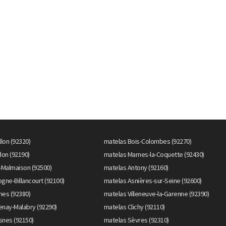
llon (92320)
matelas Bois-Colombes (92270)
on (92190)
matelas Marnes-la-Coquette (92430)
-Malmaison (92500)
matelas Antony (92160)
gne-Billancourt (92100)
matelas Asnières-sur-Seine (92600)
hes (92380)
matelas Villeneuve-la-Garenne (92390)
enay-Malabry (92290)
matelas Clichy (92110)
snes (92150)
matelas Sèvres (92310)