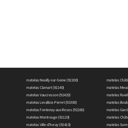
matelas Neuilly-sur-Seine (92200)
matelas Châti
matelas Clamart (92140)
matelas Meud
matelas Vaucresson (92420)
matelas Rueil
matelas Levallois-Perret (92300)
matelas Boulo
matelas Fontenay-aux-Roses (92260)
matelas Garc
matelas Montrouge (92120)
matelas Chât
matelas Ville-d'Avray (92410)
matelas Sure