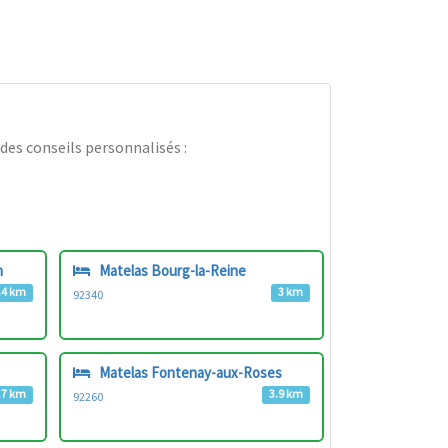
des conseils personnalisés :
n
Matelas Bourg-la-Reine
.4 km
3 km
92340
Matelas Fontenay-aux-Roses
.7 km
3.9 km
92260