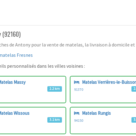
y (92160)
s de Antony pour la vente de matelas, la livraison à domicile et 
matelas Fresnes
ls personnalisés dans les villes voisines :
atelas Massy
Matelas Verrières-le-Buisso
2.2 km
2
91370
atelas Wissous
Matelas Rungis
3.1 km
3
94150