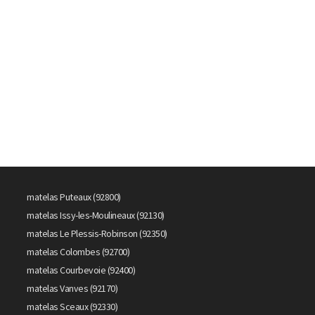
matelas Puteaux (92800)
matelas Issy-les-Moulineaux (92130)
matelas Le Plessis-Robinson (92350)
matelas Colombes (92700)
matelas Courbevoie (92400)
matelas Vanves (92170)
matelas Sceaux (92330)