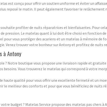
as est conçu pour offrir un soutien uniforme et éviter un affaissem
plus reposé le matin. Il peut également favoriser le relâchement m
 souhaite profiter de nuits réparatrices et bienfaisantes. Pour cel
 de pression. Le matelas quant à lui doit être choisi en fonction d
rel pour vous protéger des acariens et un matelas à mémoire de f
gie. Venez trouver votre bonheur sur Antony et profitez de nuits r
as à Antony
ble ? Notre boutique vous propose une livraison rapide et gratui
 besoins. Vous trouverez le matelas qui correspond à votre morph
de haute qualité pour vous offrir une excellente fermeté et un 
ir le meilleur des conforts et pour que vous bénéficiiez de nuits ré
votre budget ? Matelas Service propose des matelas pas chers à A