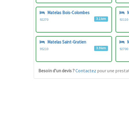
Matelas Bois-Colombes
M
3.1 km
92270
92110
Matelas Saint-Gratien
M
3.9 km
95210
92700
Besoin d’un devis ?
Contactez
pour une prestat