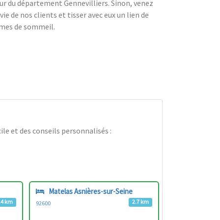
our du département Gennevilliers. Sinon, venez
e de nos clients et tisser avec eux un lien de
lèmes de sommeil.
le et des conseils personnalisés :
Matelas Asnières-sur-Seine
.4 km
2.7 km
92600