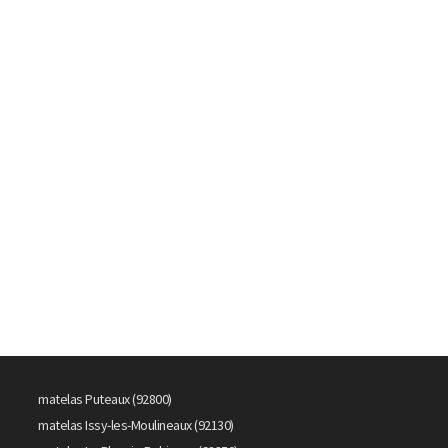
matelas Puteaux (92800)
matelas Issy-les-Moulineaux (92130)