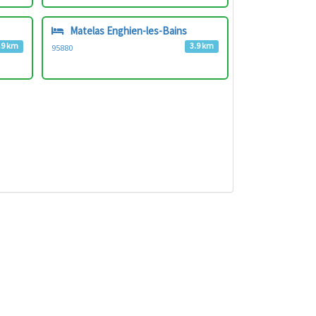
Matelas Enghien-les-Bains
.9 km
3.9 km
95880