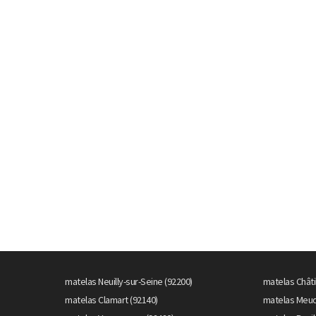
matelas Neuilly-sur-Seine (92200)
matelas Châti
matelas Clamart (92140)
matelas Meud