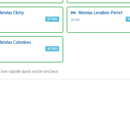
atelas Clichy
Matelas Levallois-Perret
3.7 km
3
92300
atelas Colombes
4.1 km
ion rapide dans votre secteur.