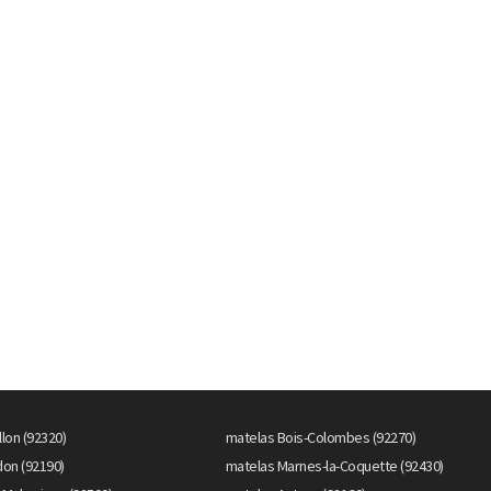
llon (92320)
matelas Bois-Colombes (92270)
on (92190)
matelas Marnes-la-Coquette (92430)