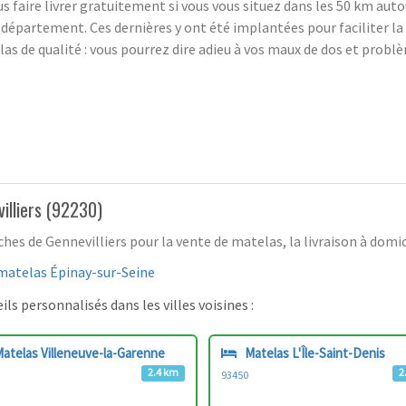
s faire livrer gratuitement si vous vous situez dans les 50 km aut
épartement. Ces dernières y ont été implantées pour faciliter la vi
las de qualité : vous pourrez dire adieu à vos maux de dos et prob
illiers (92230)
 de Gennevilliers pour la vente de matelas, la livraison à domici
matelas Épinay-sur-Seine
ls personnalisés dans les villes voisines :
atelas Villeneuve-la-Garenne
Matelas L'Île-Saint-Denis
2.4 km
2
93450