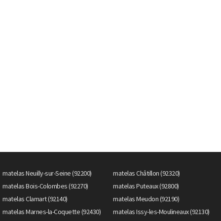
matelas Neuilly-sur-Seine (92200)
matelas Châtillon (92320)
matelas Bois-Colombes (92270)
matelas Puteaux (92800)
matelas Clamart (92140)
matelas Meudon (92190)
matelas Marnes-la-Coquette (92430)
matelas Issy-les-Moulineaux (92130)