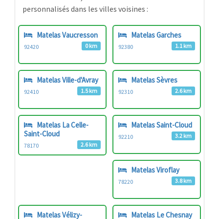
personnalisés dans les villes voisines :
Matelas Vaucresson
Matelas Garches
0 km
1.1 km
92420
92380
Matelas Ville-d'Avray
Matelas Sèvres
1.5 km
2.6 km
92410
92310
Matelas La Celle-
Matelas Saint-Cloud
Saint-Cloud
3.2 km
92210
2.6 km
78170
Matelas Viroflay
3.8 km
78220
Matelas Vélizy-
Matelas Le Chesnay