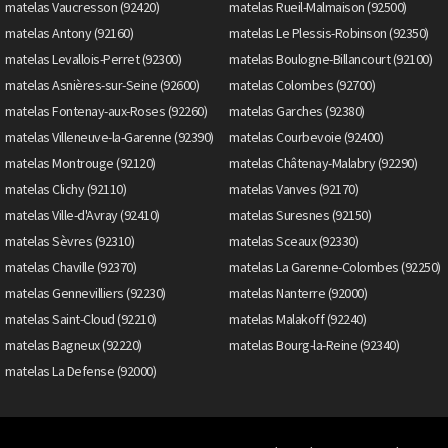
matelas Vaucresson (92420)
matelas Rueil-Malmaison (92500)
matelas Antony (92160)
matelas Le Plessis-Robinson (92350)
matelas Levallois-Perret (92300)
matelas Boulogne-Billancourt (92100)
matelas Asnières-sur-Seine (92600)
matelas Colombes (92700)
matelas Fontenay-aux-Roses (92260)
matelas Garches (92380)
matelas Villeneuve-la-Garenne (92390)
matelas Courbevoie (92400)
matelas Montrouge (92120)
matelas Châtenay-Malabry (92290)
matelas Clichy (92110)
matelas Vanves (92170)
matelas Ville-d'Avray (92410)
matelas Suresnes (92150)
matelas Sèvres (92310)
matelas Sceaux (92330)
matelas Chaville (92370)
matelas La Garenne-Colombes (92250)
matelas Gennevilliers (92230)
matelas Nanterre (92000)
matelas Saint-Cloud (92210)
matelas Malakoff (92240)
matelas Bagneux (92220)
matelas Bourg-la-Reine (92340)
matelas La Defense (92000)