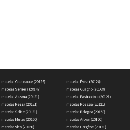
matelas Cristinacce (20126)
matelas Évisa (20126)
matelas Serriera (20147)
matelas Guagno (20160)
matelas Azzana (20121)
matelas Pastricciola (20121)
matelas Rezza (20121)
matelas Rosazia (20121)
matelas Salice (20121)
matelas Balogna (20160)
matelas Murzo (20160)
matelas Arbori (20160)
matelas Vico (20160)
matelas Cargèse (20130)