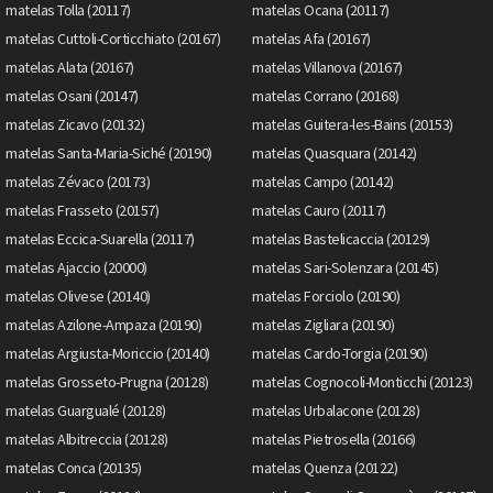
matelas Tolla (20117)
matelas Ocana (20117)
matelas Cuttoli-Corticchiato (20167)
matelas Afa (20167)
matelas Alata (20167)
matelas Villanova (20167)
matelas Osani (20147)
matelas Corrano (20168)
matelas Zicavo (20132)
matelas Guitera-les-Bains (20153)
matelas Santa-Maria-Siché (20190)
matelas Quasquara (20142)
matelas Zévaco (20173)
matelas Campo (20142)
matelas Frasseto (20157)
matelas Cauro (20117)
matelas Eccica-Suarella (20117)
matelas Bastelicaccia (20129)
matelas Ajaccio (20000)
matelas Sari-Solenzara (20145)
matelas Olivese (20140)
matelas Forciolo (20190)
matelas Azilone-Ampaza (20190)
matelas Zigliara (20190)
matelas Argiusta-Moriccio (20140)
matelas Cardo-Torgia (20190)
matelas Grosseto-Prugna (20128)
matelas Cognocoli-Monticchi (20123)
matelas Guargualé (20128)
matelas Urbalacone (20128)
matelas Albitreccia (20128)
matelas Pietrosella (20166)
matelas Conca (20135)
matelas Quenza (20122)