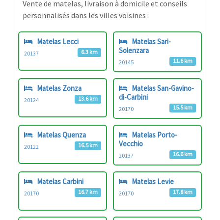
Vente de matelas, livraison à domicile et conseils
personnalisés dans les villes voisines :
Matelas Lecci
Matelas Sari-
Solenzara
6.3 km
20137
11.6 km
20145
Matelas Zonza
Matelas San-Gavino-
di-Carbini
13.6 km
20124
15.5 km
20170
Matelas Quenza
Matelas Porto-
Vecchio
16.5 km
20122
16.6 km
20137
Matelas Carbini
Matelas Levie
16.7 km
17.8 km
20170
20170