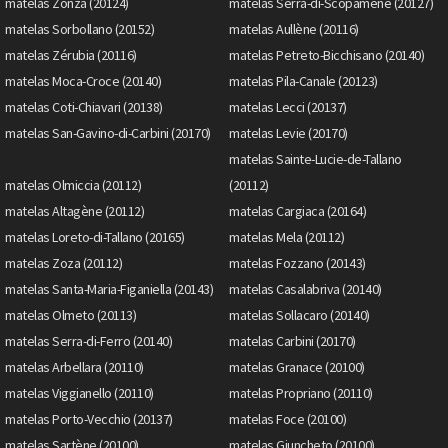
matelas Zonza (20124)
matelas Serra-di-Scopamène (20127)
matelas Sorbollano (20152)
matelas Aullène (20116)
matelas Zérubia (20116)
matelas Petreto-Bicchisano (20140)
matelas Moca-Croce (20140)
matelas Pila-Canale (20123)
matelas Coti-Chiavari (20138)
matelas Lecci (20137)
matelas San-Gavino-di-Carbini (20170)
matelas Levie (20170)
matelas Sainte-Lucie-de-Tallano
matelas Olmiccia (20112)
(20112)
matelas Altagène (20112)
matelas Cargiaca (20164)
matelas Loreto-di-Tallano (20165)
matelas Mela (20112)
matelas Zoza (20112)
matelas Fozzano (20143)
matelas Santa-Maria-Figaniella (20143)
matelas Casalabriva (20140)
matelas Olmeto (20113)
matelas Sollacaro (20140)
matelas Serra-di-Ferro (20140)
matelas Carbini (20170)
matelas Arbellara (20110)
matelas Granace (20100)
matelas Viggianello (20110)
matelas Propriano (20110)
matelas Porto-Vecchio (20137)
matelas Foce (20100)
matelas Sartène (20100)
matelas Giuncheto (20100)