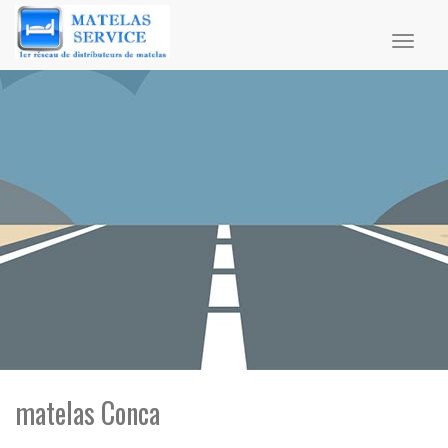
Toggl
naviga
matelas Conca