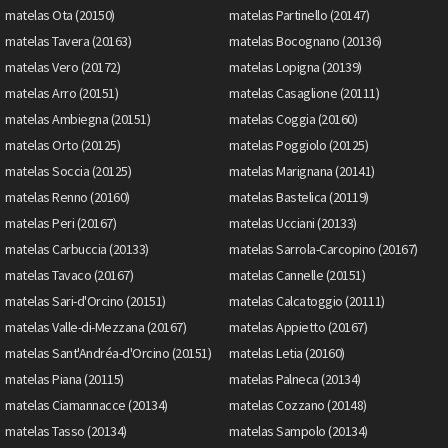
matelas Ota (20150)
matelas Partinello (20147)
matelas Tavera (20163)
matelas Bocognano (20136)
matelas Vero (20172)
matelas Lopigna (20139)
matelas Arro (20151)
matelas Casaglione (20111)
matelas Ambiegna (20151)
matelas Coggia (20160)
matelas Orto (20125)
matelas Poggiolo (20125)
matelas Soccia (20125)
matelas Marignana (20141)
matelas Renno (20160)
matelas Bastelica (20119)
matelas Peri (20167)
matelas Ucciani (20133)
matelas Carbuccia (20133)
matelas Sarrola-Carcopino (20167)
matelas Tavaco (20167)
matelas Cannelle (20151)
matelas Sari-d'Orcino (20151)
matelas Calcatoggio (20111)
matelas Valle-di-Mezzana (20167)
matelas Appietto (20167)
matelas Sant'Andréa-d'Orcino (20151)
matelas Letia (20160)
matelas Piana (20115)
matelas Palneca (20134)
matelas Ciamannacce (20134)
matelas Cozzano (20148)
matelas Tasso (20134)
matelas Sampolo (20134)