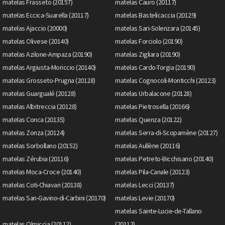
matelas Frasseto (20157)
matelas Cauro (20117)
matelas Eccica-Suarella (20117)
matelas Bastelicaccia (20129)
matelas Ajaccio (20000)
matelas Sari-Solenzara (20145)
matelas Olivese (20140)
matelas Forciolo (20190)
matelas Azilone-Ampaza (20190)
matelas Zigliara (20190)
matelas Argiusta-Moriccio (20140)
matelas Cardo-Torgia (20190)
matelas Grosseto-Prugna (20128)
matelas Cognocoli-Monticchi (20123)
matelas Guargualé (20128)
matelas Urbalacone (20128)
matelas Albitreccia (20128)
matelas Pietrosella (20166)
matelas Conca (20135)
matelas Quenza (20122)
matelas Zonza (20124)
matelas Serra-di-Scopamène (20127)
matelas Sorbollano (20152)
matelas Aullène (20116)
matelas Zérubia (20116)
matelas Petreto-Bicchisano (20140)
matelas Moca-Croce (20140)
matelas Pila-Canale (20123)
matelas Coti-Chiavari (20138)
matelas Lecci (20137)
matelas San-Gavino-di-Carbini (20170)
matelas Levie (20170)
matelas Sainte-Lucie-de-Tallano
matelas Olmiccia (20112)
(20112)