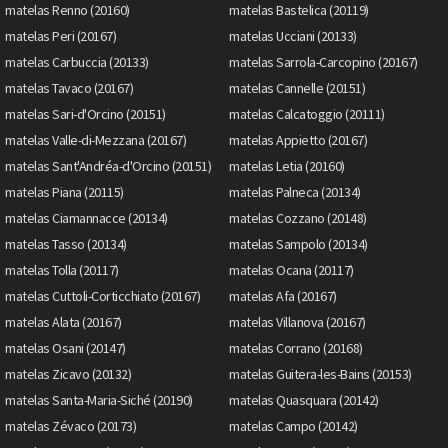
matelas Renno (20160)
matelas Bastelica (20119)
matelas Peri (20167)
matelas Ucciani (20133)
matelas Carbuccia (20133)
matelas Sarrola-Carcopino (20167)
matelas Tavaco (20167)
matelas Cannelle (20151)
matelas Sari-d'Orcino (20151)
matelas Calcatoggio (20111)
matelas Valle-di-Mezzana (20167)
matelas Appietto (20167)
matelas Sant'Andréa-d'Orcino (20151)
matelas Letia (20160)
matelas Piana (20115)
matelas Palneca (20134)
matelas Ciamannacce (20134)
matelas Cozzano (20148)
matelas Tasso (20134)
matelas Sampolo (20134)
matelas Tolla (20117)
matelas Ocana (20117)
matelas Cuttoli-Corticchiato (20167)
matelas Afa (20167)
matelas Alata (20167)
matelas Villanova (20167)
matelas Osani (20147)
matelas Corrano (20168)
matelas Zicavo (20132)
matelas Guitera-les-Bains (20153)
matelas Santa-Maria-Siché (20190)
matelas Quasquara (20142)
matelas Zévaco (20173)
matelas Campo (20142)