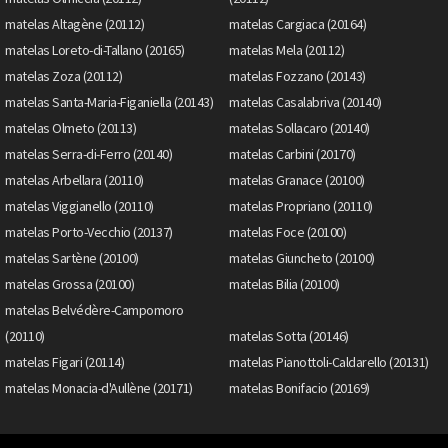
matelas Altagène (20112)
matelas Cargiaca (20164)
matelas Loreto-di-Tallano (20165)
matelas Mela (20112)
matelas Zoza (20112)
matelas Fozzano (20143)
matelas Santa-Maria-Figaniella (20143)
matelas Casalabriva (20140)
matelas Olmeto (20113)
matelas Sollacaro (20140)
matelas Serra-di-Ferro (20140)
matelas Carbini (20170)
matelas Arbellara (20110)
matelas Granace (20100)
matelas Viggianello (20110)
matelas Propriano (20110)
matelas Porto-Vecchio (20137)
matelas Foce (20100)
matelas Sartène (20100)
matelas Giuncheto (20100)
matelas Grossa (20100)
matelas Bilia (20100)
matelas Belvédère-Campomoro
(20110)
matelas Sotta (20146)
matelas Figari (20114)
matelas Pianottoli-Caldarello (20131)
matelas Monacia-d'Aullène (20171)
matelas Bonifacio (20169)