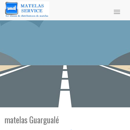
Toggl
naviga
matelas Guargualé