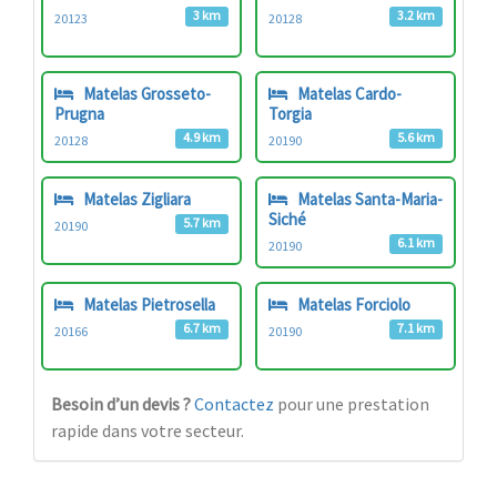
3 km
3.2 km
20123
20128
Matelas Grosseto-
Matelas Cardo-
Prugna
Torgia
4.9 km
5.6 km
20128
20190
Matelas Zigliara
Matelas Santa-Maria-
Siché
5.7 km
20190
6.1 km
20190
Matelas Pietrosella
Matelas Forciolo
6.7 km
7.1 km
20166
20190
Besoin d’un devis ?
Contactez
pour une prestation
rapide dans votre secteur.