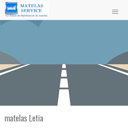
Toggl
naviga
matelas Letia