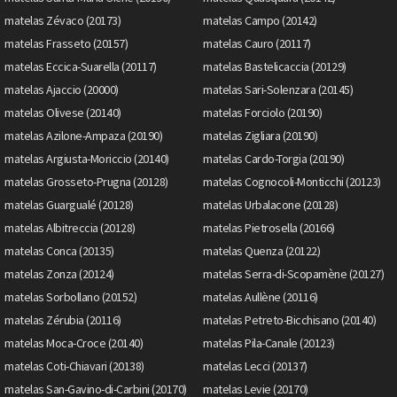
matelas Zévaco (20173)
matelas Campo (20142)
matelas Frasseto (20157)
matelas Cauro (20117)
matelas Eccica-Suarella (20117)
matelas Bastelicaccia (20129)
matelas Ajaccio (20000)
matelas Sari-Solenzara (20145)
matelas Olivese (20140)
matelas Forciolo (20190)
matelas Azilone-Ampaza (20190)
matelas Zigliara (20190)
matelas Argiusta-Moriccio (20140)
matelas Cardo-Torgia (20190)
matelas Grosseto-Prugna (20128)
matelas Cognocoli-Monticchi (20123)
matelas Guargualé (20128)
matelas Urbalacone (20128)
matelas Albitreccia (20128)
matelas Pietrosella (20166)
matelas Conca (20135)
matelas Quenza (20122)
matelas Zonza (20124)
matelas Serra-di-Scopamène (20127)
matelas Sorbollano (20152)
matelas Aullène (20116)
matelas Zérubia (20116)
matelas Petreto-Bicchisano (20140)
matelas Moca-Croce (20140)
matelas Pila-Canale (20123)
matelas Coti-Chiavari (20138)
matelas Lecci (20137)
matelas San-Gavino-di-Carbini (20170)
matelas Levie (20170)