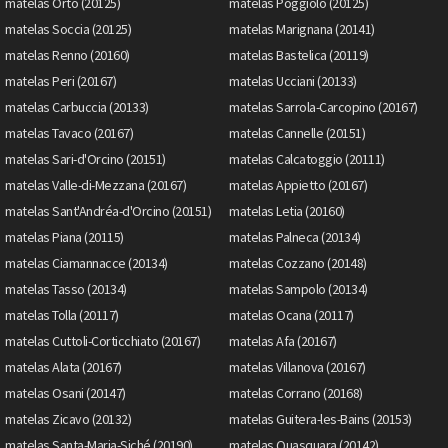
matelas Orto (20125)
matelas Poggiolo (20125)
matelas Soccia (20125)
matelas Marignana (20141)
matelas Renno (20160)
matelas Bastelica (20119)
matelas Peri (20167)
matelas Ucciani (20133)
matelas Carbuccia (20133)
matelas Sarrola-Carcopino (20167)
matelas Tavaco (20167)
matelas Cannelle (20151)
matelas Sari-d'Orcino (20151)
matelas Calcatoggio (20111)
matelas Valle-di-Mezzana (20167)
matelas Appietto (20167)
matelas Sant'Andréa-d'Orcino (20151)
matelas Letia (20160)
matelas Piana (20115)
matelas Palneca (20134)
matelas Ciamannacce (20134)
matelas Cozzano (20148)
matelas Tasso (20134)
matelas Sampolo (20134)
matelas Tolla (20117)
matelas Ocana (20117)
matelas Cuttoli-Corticchiato (20167)
matelas Afa (20167)
matelas Alata (20167)
matelas Villanova (20167)
matelas Osani (20147)
matelas Corrano (20168)
matelas Zicavo (20132)
matelas Guitera-les-Bains (20153)
matelas Santa-Maria-Siché (20190)
matelas Quasquara (20142)