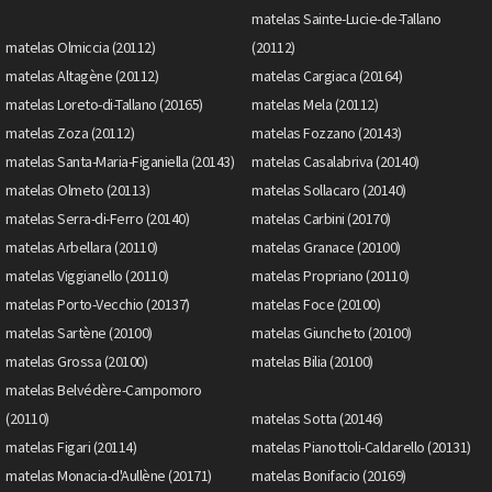
matelas Sainte-Lucie-de-Tallano
matelas Olmiccia (20112)
(20112)
matelas Altagène (20112)
matelas Cargiaca (20164)
matelas Loreto-di-Tallano (20165)
matelas Mela (20112)
matelas Zoza (20112)
matelas Fozzano (20143)
matelas Santa-Maria-Figaniella (20143)
matelas Casalabriva (20140)
matelas Olmeto (20113)
matelas Sollacaro (20140)
matelas Serra-di-Ferro (20140)
matelas Carbini (20170)
matelas Arbellara (20110)
matelas Granace (20100)
matelas Viggianello (20110)
matelas Propriano (20110)
matelas Porto-Vecchio (20137)
matelas Foce (20100)
matelas Sartène (20100)
matelas Giuncheto (20100)
matelas Grossa (20100)
matelas Bilia (20100)
matelas Belvédère-Campomoro
(20110)
matelas Sotta (20146)
matelas Figari (20114)
matelas Pianottoli-Caldarello (20131)
matelas Monacia-d'Aullène (20171)
matelas Bonifacio (20169)