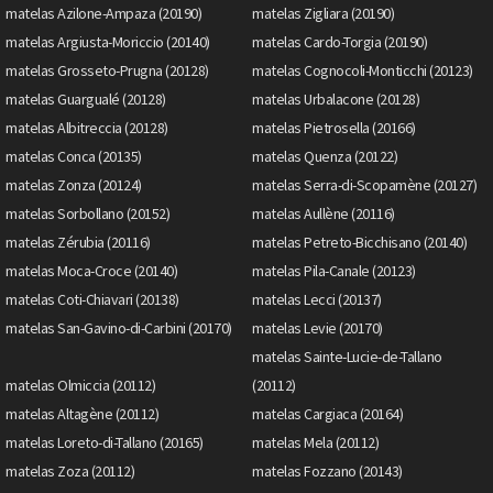
matelas Azilone-Ampaza (20190)
matelas Zigliara (20190)
matelas Argiusta-Moriccio (20140)
matelas Cardo-Torgia (20190)
matelas Grosseto-Prugna (20128)
matelas Cognocoli-Monticchi (20123)
matelas Guargualé (20128)
matelas Urbalacone (20128)
matelas Albitreccia (20128)
matelas Pietrosella (20166)
matelas Conca (20135)
matelas Quenza (20122)
matelas Zonza (20124)
matelas Serra-di-Scopamène (20127)
matelas Sorbollano (20152)
matelas Aullène (20116)
matelas Zérubia (20116)
matelas Petreto-Bicchisano (20140)
matelas Moca-Croce (20140)
matelas Pila-Canale (20123)
matelas Coti-Chiavari (20138)
matelas Lecci (20137)
matelas San-Gavino-di-Carbini (20170)
matelas Levie (20170)
matelas Sainte-Lucie-de-Tallano
matelas Olmiccia (20112)
(20112)
matelas Altagène (20112)
matelas Cargiaca (20164)
matelas Loreto-di-Tallano (20165)
matelas Mela (20112)
matelas Zoza (20112)
matelas Fozzano (20143)