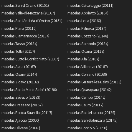
matelas Sari-d'Orcino (20151)
matelas Calcatoggio (20111)
matelas Valle-di-Mezzana (20167)
matelas Appietto (20167)
matelas Sant'Andréa-d'Orcino (20151)
matelas Letia (20160)
matelas Piana (20115)
matelas Palneca (20134)
matelas Ciamannacce (20134)
matelas Cozzano (20148)
matelas Tasso (20134)
matelas Sampolo (20134)
matelas Tolla (20117)
matelas Ocana (20117)
matelas Cuttoli-Corticchiato (20167)
matelas Afa (20167)
matelas Alata (20167)
matelas Villanova (20167)
matelas Osani (20147)
matelas Corrano (20168)
matelas Zicavo (20132)
matelas Guitera-les-Bains (20153)
matelas Santa-Maria-Siché (20190)
matelas Quasquara (20142)
matelas Zévaco (20173)
matelas Campo (20142)
matelas Frasseto (20157)
matelas Cauro (20117)
matelas Eccica-Suarella (20117)
matelas Bastelicaccia (20129)
matelas Ajaccio (20000)
matelas Sari-Solenzara (20145)
matelas Olivese (20140)
matelas Forciolo (20190)