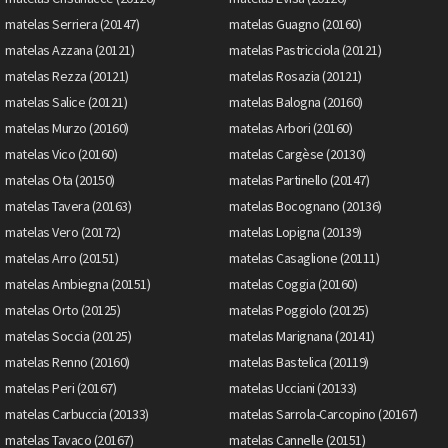
matelas Serriera (20147)
matelas Guagno (20160)
matelas Azzana (20121)
matelas Pastricciola (20121)
matelas Rezza (20121)
matelas Rosazia (20121)
matelas Salice (20121)
matelas Balogna (20160)
matelas Murzo (20160)
matelas Arbori (20160)
matelas Vico (20160)
matelas Cargèse (20130)
matelas Ota (20150)
matelas Partinello (20147)
matelas Tavera (20163)
matelas Bocognano (20136)
matelas Vero (20172)
matelas Lopigna (20139)
matelas Arro (20151)
matelas Casaglione (20111)
matelas Ambiegna (20151)
matelas Coggia (20160)
matelas Orto (20125)
matelas Poggiolo (20125)
matelas Soccia (20125)
matelas Marignana (20141)
matelas Renno (20160)
matelas Bastelica (20119)
matelas Peri (20167)
matelas Ucciani (20133)
matelas Carbuccia (20133)
matelas Sarrola-Carcopino (20167)
matelas Tavaco (20167)
matelas Cannelle (20151)