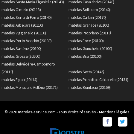
matelas Santa-Maria-Figaniella (20143)
matelas Casalabriva (20140)
matelas Olmeto (20113)
matelas Sollacaro (20140)
matelas Serra-di-Ferro (20140)
matelas Carbini (20170)
matelas Arbellara (20110)
matelas Granace (20100)
matelas Viggianello (20110)
matelas Propriano (20110)
matelas Porto-Vecchio (20137)
matelas Foce (20100)
matelas Sartène (20100)
matelas Giuncheto (20100)
matelas Grossa (20100)
matelas Bilia (20100)
matelas Belvédère-Campomoro
(20110)
matelas Sotta (20146)
matelas Figari (20114)
matelas Pianottoli-Caldarello (20131)
matelas Monacia-d'Aullène (20171)
matelas Bonifacio (20169)
© 2026
matelas-service.com
- Tous droits réservés -
Mentions légales