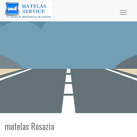
Toggl
naviga
matelas Rosazia