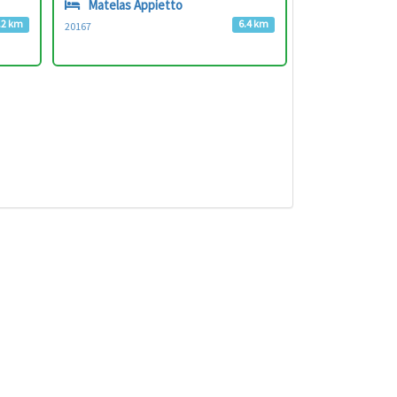
Matelas Appietto
.2 km
6.4 km
20167