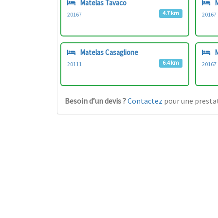
Matelas Tavaco
M
4.7 km
20167
20167
Matelas Casaglione
M
6.4 km
20111
20167
Besoin d’un devis ?
Contactez
pour une prestat