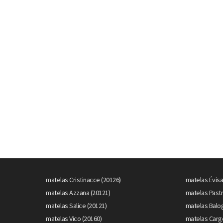
matelas Cristinacce (20126)
matelas Évisa
matelas Azzana (20121)
matelas Pastr
matelas Salice (20121)
matelas Balo
matelas Vico (20160)
matelas Carg