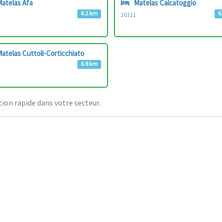
atelas Afa
Matelas Calcatoggio
6.2 km
6
20111
atelas Cuttoli-Corticchiato
6.8 km
ion rapide dans votre secteur.