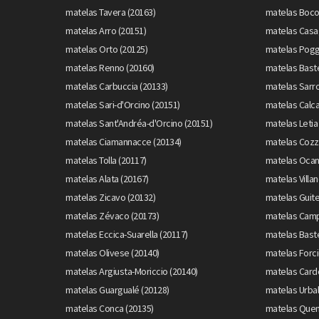
matelas Tavera (20163)
matelas Boco
matelas Arro (20151)
matelas Casag
matelas Orto (20125)
matelas Pogg
matelas Renno (20160)
matelas Baste
matelas Carbuccia (20133)
matelas Sarro
matelas Sari-d'Orcino (20151)
matelas Calca
matelas Sant'Andréa-d'Orcino (20151)
matelas Letia
matelas Ciamannacce (20134)
matelas Cozz
matelas Tolla (20117)
matelas Ocan
matelas Alata (20167)
matelas Villa
matelas Zicavo (20132)
matelas Guite
matelas Zévaco (20173)
matelas Camp
matelas Eccica-Suarella (20117)
matelas Baste
matelas Olivese (20140)
matelas Forci
matelas Argiusta-Moriccio (20140)
matelas Cardo
matelas Guargualé (20128)
matelas Urba
matelas Conca (20135)
matelas Quen