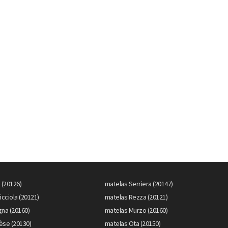
 (20126)
matelas Serriera (20147)
icciola (20121)
matelas Rezza (20121)
gna (20160)
matelas Murzo (20160)
èse (20130)
matelas Ota (20150)