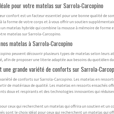
déale pour votre matelas sur Sarrola-Carcopino
lleur confort est un facteur essentiel pour une bonne qualité de
 à la forme de votre corps et à vous offrir un soutien supplémentair
 un matelas hybride qui combine la mousse à mémoire de forme et 
otre matelas sur Sarrola-Carcopino.
 nos matelas à Sarrola-Carcopino
copino peuvent découvrir plusieurs types de matelas selon leurs a
lité, afin de proposer une literie adaptée aux besoins du quotidien d
t une grande variété de conforts sur Sarrola-Carco
variété de conforts sur Sarrola-Carcopino. Les matelas en ressorts
artir de matériaux de qualité. Les matelas en ressorts ensachés of
nts doux et respirants et des technologies innovantes qui rédui
our ceux qui recherchent un matelas qui offrira un soutien et un con
és sont le choix idéal pour ceux qui recherchent un matelas qui offr