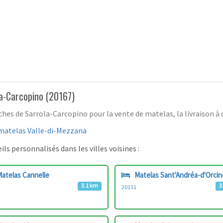
la-Carcopino (20167)
s de Sarrola-Carcopino pour la vente de matelas, la livraison à d
matelas Valle-di-Mezzana
ls personnalisés dans les villes voisines :
atelas Cannelle
Matelas Sant'Andréa-d'Orcin
3.1 km
3
20151