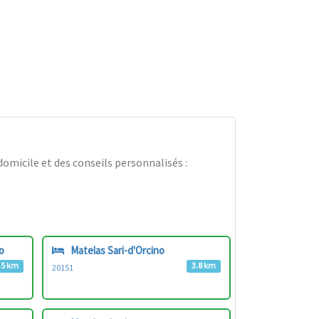
omicile et des conseils personnalisés :
o
Matelas Sari-d'Orcino
.5 km
3.8 km
20151