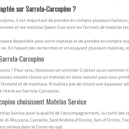
adaptée sur Sarrola-Carcopino ?
copino, il est important de prendre en compte plusieurs facteurs,
rsonnes et les matelas Queen Size sont les formats de matelas les
espace disponible pour votre matelas et de prendre en compte vos p
 vie. En faisant des recherches et en essayant plusieurs matelas, v
 Sarrola-Carcopino
esoins ? Pour cela, choisissez un sommier à lattes ou un sommier t
pouvez ensuite choisir un matelas en latex naturel pour vous pro
 fermeté et de moelleux. N'oubliez pas de choisir une épaisseur a
 literie sur Sarrola-Carcopino.
copino choisissent Matelas Service
telas Service pour la qualité de l’accompagnement, la clarté des 
alle-di-Mezzana, Cannelle, Sant'Andréa-d'Orcino, Sari-d'Orcino, Ta
eur sérieux dans le Corse-du-sud.