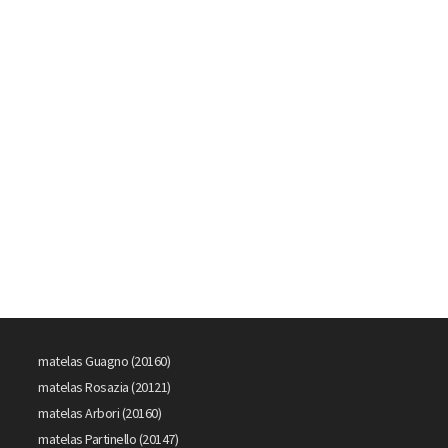
matelas Guagno (20160)
matelas Rosazia (20121)
matelas Arbori (20160)
matelas Partinello (20147)