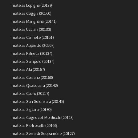
matelas Lopigna (20139)
matelas Coggia (20160)
matelas Marignana (20141)
matelas Ucciani (20133)
matelas Cannelle (20151)
matelas Appietto (20167)
matelas Palneca (20134)
matelas Sampolo (20134)
matelas Afa (20167)
matelas Corrano (20168)
matelas Quasquara (20142)
matelas Cauro (20117)
matelas Sari-Solenzara (20145)
matelas Zigliara (20190)
matelas Cognocoli-Monticchi (20123)
matelas Pietrosella (20166)
matelas Serra-di-Scopamène (20127)