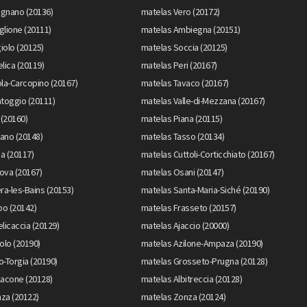
gnano (20136)
matelas Vero (20172)
lione (20111)
matelas Ambiegna (20151)
iolo (20125)
matelas Soccia (20125)
lica (20119)
matelas Peri (20167)
la-Carcopino (20167)
matelas Tavaco (20167)
toggio (20111)
matelas Valle-di-Mezzana (20167)
 (20160)
matelas Piana (20115)
ano (20148)
matelas Tasso (20134)
a (20117)
matelas Cuttoli-Corticchiato (20167)
nova (20167)
matelas Osani (20147)
ra-les-Bains (20153)
matelas Santa-Maria-Siché (20190)
o (20142)
matelas Frasseto (20157)
licaccia (20129)
matelas Ajaccio (20000)
olo (20190)
matelas Azilone-Ampaza (20190)
-Torgia (20190)
matelas Grosseto-Prugna (20128)
lacone (20128)
matelas Albitreccia (20128)
za (20122)
matelas Zonza (20124)