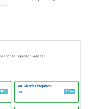
bles.
es conseils personnalisés :
Matelas Propriano
.9 km
7.6 km
20110