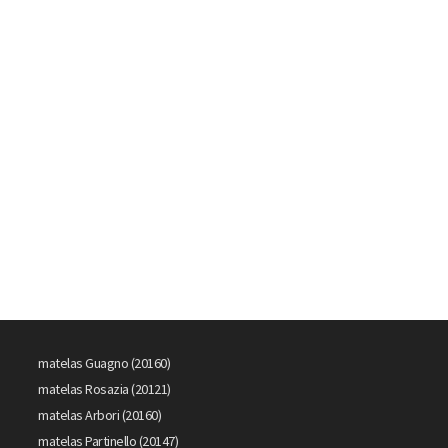
matelas Guagno (20160)
matelas Rosazia (20121)
matelas Arbori (20160)
matelas Partinello (20147)