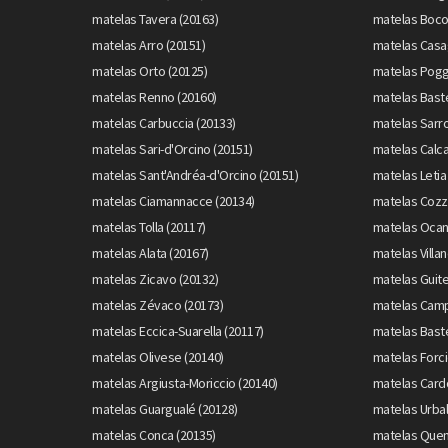
matelas Tavera (20163)
matelas Boco
matelas Arro (20151)
matelas Casag
matelas Orto (20125)
matelas Pogg
matelas Renno (20160)
matelas Baste
matelas Carbuccia (20133)
matelas Sarro
matelas Sari-d'Orcino (20151)
matelas Calca
matelas Sant'Andréa-d'Orcino (20151)
matelas Letia
matelas Ciamannacce (20134)
matelas Cozz
matelas Tolla (20117)
matelas Ocan
matelas Alata (20167)
matelas Villa
matelas Zicavo (20132)
matelas Guite
matelas Zévaco (20173)
matelas Camp
matelas Eccica-Suarella (20117)
matelas Baste
matelas Olivese (20140)
matelas Forci
matelas Argiusta-Moriccio (20140)
matelas Cardo
matelas Guargualé (20128)
matelas Urba
matelas Conca (20135)
matelas Quen