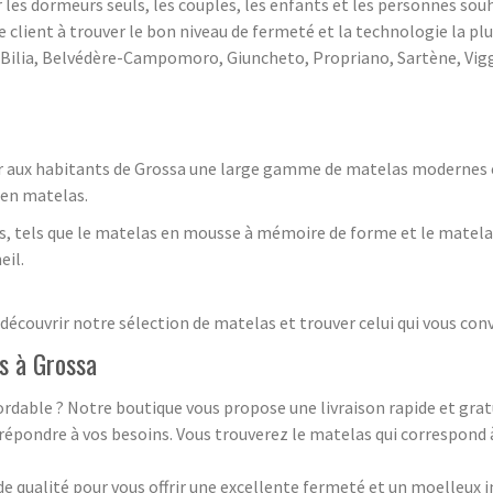
es dormeurs seuls, les couples, les enfants et les personnes souha
e client à trouver le bon niveau de fermeté et la technologie la p
Bilia, Belvédère-Campomoro, Giuncheto, Propriano, Sartène, Vigg
r aux habitants de Grossa une large gamme de matelas modernes et
cien matelas.
, tels que le matelas en mousse à mémoire de forme et le matelas
eil.
écouvrir notre sélection de matelas et trouver celui qui vous conv
as à Grossa
bordable ? Notre boutique vous propose une livraison rapide et gr
épondre à vos besoins. Vous trouverez le matelas qui correspond à
de qualité pour vous offrir une excellente fermeté et un moelleu