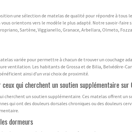
osition une sélection de matelas de qualité pour répondre à tous l
 vous orientons vers le modèle le plus adapté. Notre savoir-faire s
ropriano, Sartène, Viggianello, Granace, Arbellara, Olmeto, Foz
telas variée pour permettre à chacun de trouver un couchage adap
leure ventilation. Les habitants de Grossa et de Bilia, Belvédère
néficient ainsi d’un vrai choix de proximité.
r ceux qui cherchent un soutien supplémentaire sur
ui cherchent un soutien supplémentaire. Ces matelas offrent un s
nnes qui ont des douleurs dorsales chroniques ou des douleurs cerv
émentaire.
 les dormeurs