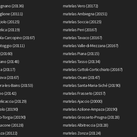
gnano (20136)
matelas Vero (20172)
lione (20111)
matelas Ambiegna (20151)
iolo (20125)
matelas Soccia (20125)
lica (20119)
matelas Peri (20167)
la-Carcopino (20167)
matelas Tavaco (20167)
toggio (20111)
matelas Valle-di-Mezzana (20167)
 (20160)
matelas Piana (20115)
ano (20148)
matelas Tasso (20134)
a (20117)
matelas Cuttoli-Corticchiato (20167)
nova (20167)
matelas Osani (20147)
ra-les-Bains (20153)
matelas Santa-Maria-Siché (20190)
o (20142)
matelas Frasseto (20157)
licaccia (20129)
matelas Ajaccio (20000)
olo (20190)
matelas Azilone-Ampaza (20190)
-Torgia (20190)
matelas Grosseto-Prugna (20128)
lacone (20128)
matelas Albitreccia (20128)
za (20122)
matelas Zonza (20124)