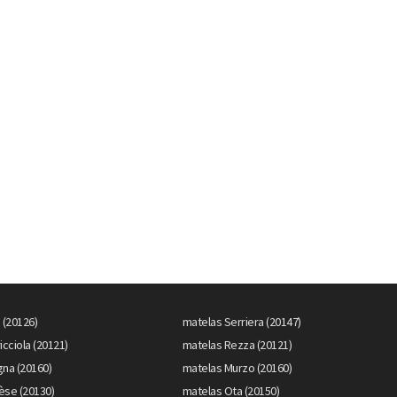
 (20126)
matelas Serriera (20147)
icciola (20121)
matelas Rezza (20121)
gna (20160)
matelas Murzo (20160)
èse (20130)
matelas Ota (20150)