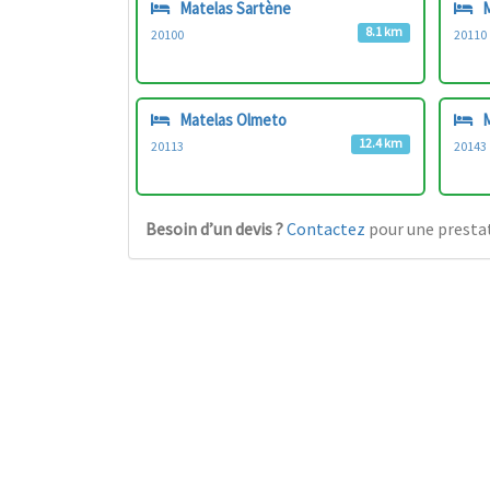
Matelas Sartène
M
8.1 km
20100
20110
Matelas Olmeto
M
12.4 km
20113
20143
Besoin d’un devis ?
Contactez
pour une prestat