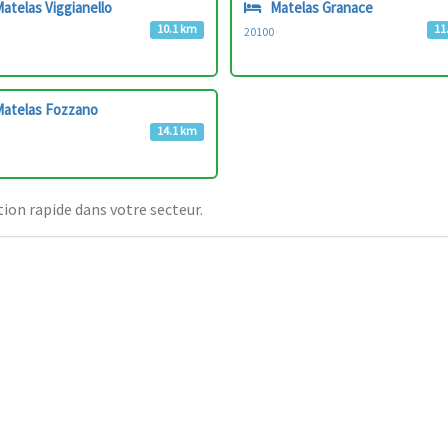
atelas Viggianello
Matelas Granace
10.1 km
11
20100
atelas Fozzano
14.1 km
ion rapide dans votre secteur.