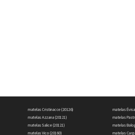
matelas Cristinacce (20126)
matelas Évisa
matelas Azzana (20121)
matelas Pastr
matelas Salice (20121)
matelas Balo
matelas Vico (20160)
matelas Carg