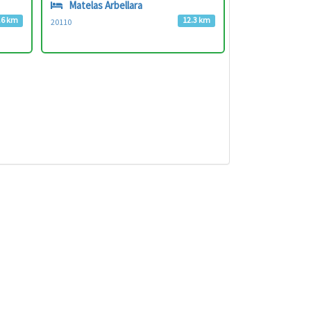
Matelas Arbellara
.6 km
12.3 km
20110